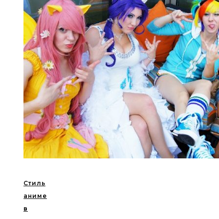
Стиль
аниме
в