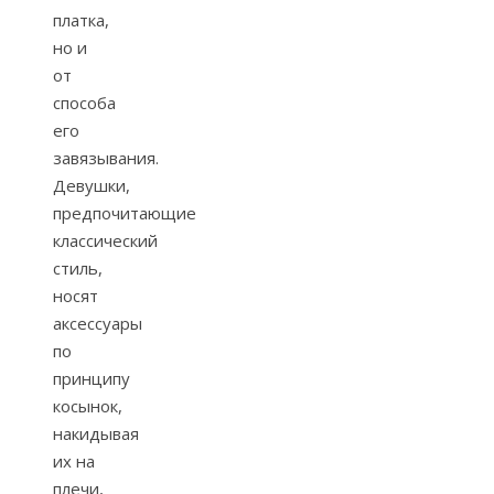
платка,
но и
от
способа
его
завязывания.
Девушки,
предпочитающие
классический
стиль,
носят
аксессуары
по
принципу
косынок,
накидывая
их на
плечи,