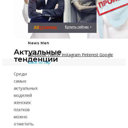
News Men
Актуальные
Facebook
Twitter
Instagram
Pinterest
Google
тенденции
Back to top
Среди
самых
актуальных
моделей
женских
платков
можно
отметить