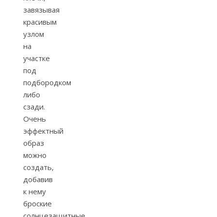
завязывая
красивым
узлом
на
участке
под
подбородком
либо
сзади.
Очень
эффектный
образ
можно
создать,
добавив
к нему
броские
солнцезащитные