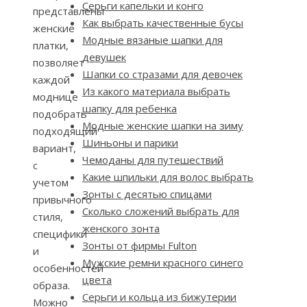
Серьги капельки и конго
представлены
Как выбрать качественные бусы
женские
Модные вязаные шапки для
платки,
девушек
позволяет
Шапки со стразами для девочек
каждой
Из какого материала выбрать
моднице
шапку для ребенка
подобрать
Модные женские шапки на зиму
подходящий
Шиньоны и парики
вариант,
Чемоданы для путешествий
с
Какие шпильки для волос выбрать
учетом
Зонты с десятью спицами
привычного
Сколько сложений выбрать для
стиля,
женского зонта
специфики
Зонты от фирмы Fulton
и
Мужские ремни красного синего
особенностей
цвета
образа.
Серьги и кольца из бижутерии
Можно