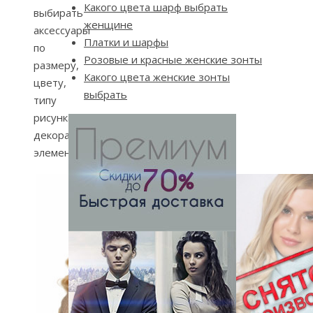
Какого цвета шарф выбрать
выбирать
женщине
аксессуары
Платки и шарфы
по
Розовые и красные женские зонты
размеру,
Какого цвета женские зонты
цвету,
выбрать
типу
рисунка,
декоративным
элементам.