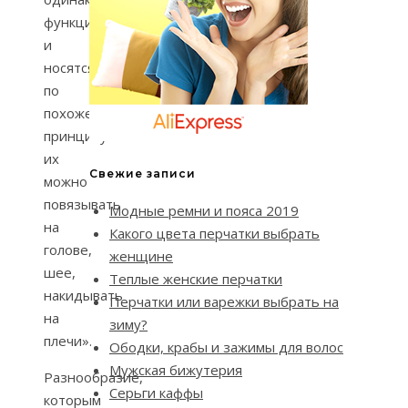
функции
и
носятся
по
похожему
принципу:
их
Свежие записи
можно
повязывать
Модные ремни и пояса 2019
на
Какого цвета перчатки выбрать
голове,
женщине
шее,
Теплые женские перчатки
накидывать
Перчатки или варежки выбрать на
на
зиму?
плечи».
Ободки, крабы и зажимы для волос
Мужская бижутерия
Разнообразие,
Серьги каффы
которым