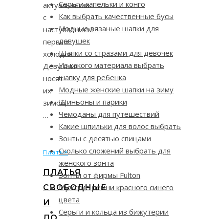
Серьги капельки и конго
актуальными
Как выбрать качественные бусы
с
Модные вязаные шапки для
наступлением
девушек
первых
Шапки со стразами для девочек
холодов.
Из какого материала выбрать
Девушки
шапку для ребенка
носят
Модные женские шапки на зиму
их
Шиньоны и парики
зимой,
Чемоданы для путешествий
…
Какие шпильки для волос выбрать
Зонты с десятью спицами
Сколько сложений выбрать для
Платье
женского зонта
ПЛАТЬЯ
Зонты от фирмы Fulton
Мужские ремни красного синего
СВОБОДНЫЕ
цвета
И
Серьги и кольца из бижутерии
ДО