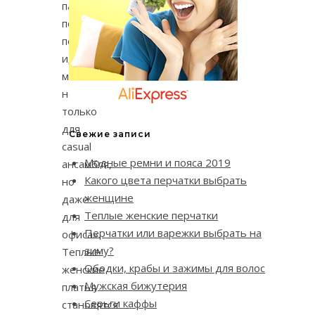
палитры
позволяет
подобрать
идеальную
модель
не
только
для
Свежие записи
casual
Модные ремни и пояса 2019
ансамбля,
Какого цвета перчатки выбрать
но
женщине
даже
Теплые женские перчатки
для
Перчатки или варежки выбрать на
офиса».
зиму?
Теплые
Ободки, крабы и зажимы для волос
женские
Мужская бижутерия
платья
Серьги каффы
становятся