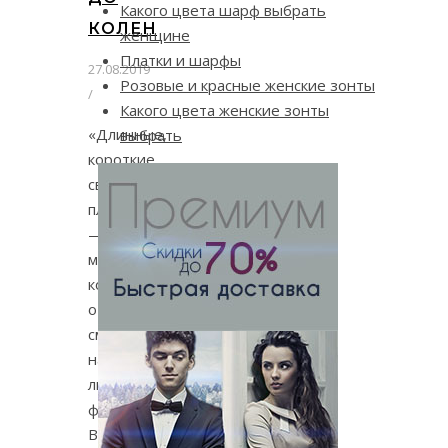
Какого цвета шарф выбрать
КОЛЕН
женщине
Платки и шарфы
27.08.2019
Розовые и красные женские зонты
/
Какого цвета женские зонты
«Длинные,
выбрать
короткие
свободные
платья
—
модели,
которые
отлично
смотрятся
на
любой
фигуре.
Важное