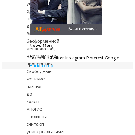
условие:
одежда
не
должна
быть
бесформенной,
News Men
мешковатой,
нарушающей
Facebook
Twitter
Instagram
Pinterest
Google
пропорции».
Back to top
Свободные
женские
платья
до
колен
многие
стилисты
считают
универсальными.