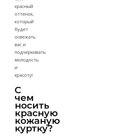
красный
оттенок,
который
будет
освежать
вас и
подчеркивать
молодость
и
красоту!
С
чем
носить
красную
кожаную
куртку?