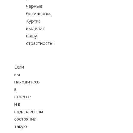
черные
ботильоны.
Куртка
выделит
вашу
страстность!
Если
вы
находитесь
в
стрессе
и в
подавленном
состоянии,
такую