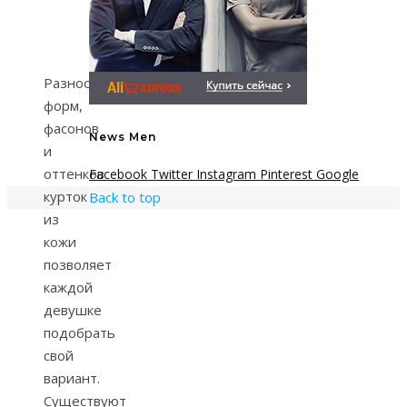
Разнообразие
форм,
фасонов
News Men
и
оттенков
Facebook
Twitter
Instagram
Pinterest
Google
курток
Back to top
из
кожи
позволяет
каждой
девушке
подобрать
свой
вариант.
Существуют