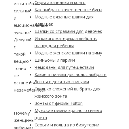
Серьги капельки и конго
испытывать
Как выбрать качественные бусы
сильные
Модные вязаные шапки для
и
девушек
эмоциональные
Шапки со стразами для девочек
чувства.
Из какого материала выбрать
Девушка
шапку для ребенка
с
Модные женские шапки на зиму
такой
Шиньоны и парики
вещью
Чемоданы для путешествий
точно
Какие шпильки для волос выбрать
не
Зонты с десятью спицами
останется
Сколько сложений выбрать для
незамеченной!
женского зонта
Зонты от фирмы Fulton
Мужские ремни красного синего
Почему
цвета
женщины
Серьги и кольца из бижутерии
выбирают