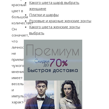
Какого цвета шарф выбрать
красный
женщине
цвет в
Платки и шарфы
большом
Розовые и красные женские зонты
количестве?
Какого цвета женские зонты
Он
выбрать
означает,
что
личность
не
приемлет
чужого
мнения,
имеет
веселый
и
импульсивный
характер.