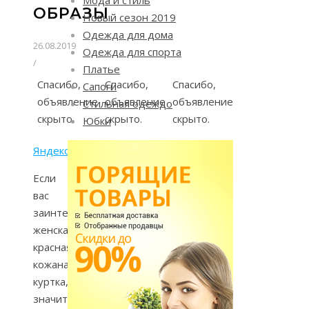
ОБРАЗЫ
Новый сезон 2019
Одежда для дома
26.08.2019
Одежда для спорта
/
Платье
Спасибо,
Спасибо,
Спасибо,
Сапоги
объявление
объявление
объявление
Стильная одеждо
скрыто.
скрыто.
скрыто.
Юбки
Яндекс.Директ
Если
вас
заинтересовала
женская
красная
кожаная
куртка,
значит,