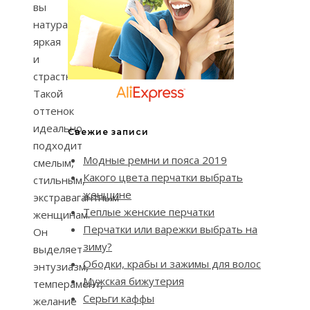
вы
натура
яркая
и
страстная.
Такой
оттенок
идеально
Свежие записи
подходит
Модные ремни и пояса 2019
смелым,
Какого цвета перчатки выбрать
стильным,
женщине
экстравагантным
Теплые женские перчатки
женщинам.
Перчатки или варежки выбрать на
Он
зиму?
выделяет
Ободки, крабы и зажимы для волос
энтузиазм,
Мужская бижутерия
темперамент,
Серьги каффы
желание