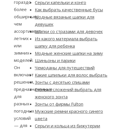
гораздо
Серьги капельки и конго
более
Как выбрать качественные бусы
обширным,
Модные вязаные шапки для
чем
девушек
ассортимент
Шапки со стразами для девочек
летних
Из какого материала выбрать
или
шапку для ребенка
зимних
Модные женские шапки на зиму
моделей.
Шиньоны и парики
Он
Чемоданы для путешествий
включает
Какие шпильки для волос выбрать
решения,
Зонты с десятью спицами
предназначенные
Сколько сложений выбрать для
для
женского зонта
разных
Зонты от фирмы Fulton
погодных
Мужские ремни красного синего
условий
цвета
— для
Серьги и кольца из бижутерии