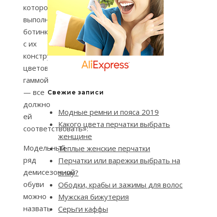
которого
выполнены
ботинки,
с их
конструкцией,
цветовой
гаммой
— все
Свежие записи
должно
Модные ремни и пояса 2019
ей
Какого цвета перчатки выбрать
соответствовать».
женщине
Модельный
Теплые женские перчатки
ряд
Перчатки или варежки выбрать на
демисезонной
зиму?
обуви
Ободки, крабы и зажимы для волос
можно
Мужская бижутерия
назвать
Серьги каффы