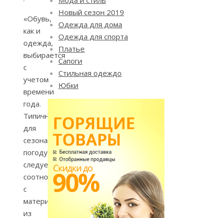
Новый сезон 2019
«Обувь,
Одежда для дома
как и
Одежда для спорта
одежда,
Платье
выбирается
Сапоги
с
Стильная одеждо
учетом
Юбки
времени
года.
Типичную
для
сезона
погоду
следует
соотносить
с
материалом,
из