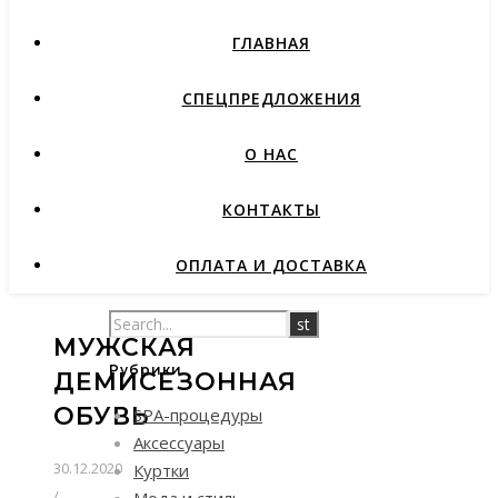
ГЛАВНАЯ
СПЕЦПРЕДЛОЖЕНИЯ
О НАС
КОНТАКТЫ
ОПЛАТА И ДОСТАВКА
МУЖСКАЯ
Рубрики
ДЕМИСЕЗОННАЯ
ОБУВЬ
SPA-процедуры
Аксессуары
30.12.2020
Куртки
/
Мода и стиль