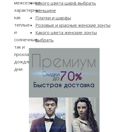
межсезонья
Какого цвета шарф выбрать
характерны
женщине
как
Платки и шарфы
теплые
Розовые и красные женские зонты
и
Какого цвета женские зонты
солнечные,
выбрать
так и
прохладные,
дождливые
дни.