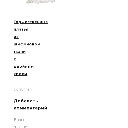
Торжественные
платья
из
шифоновой
ткани
с
двойным
кроем
26.08.2019
Добавить
комментарий
Ваш e-
mail не