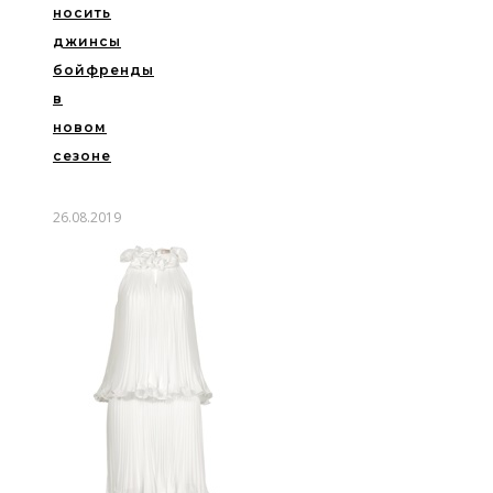
носить
джинсы
бойфренды
в
новом
сезоне
26.08.2019