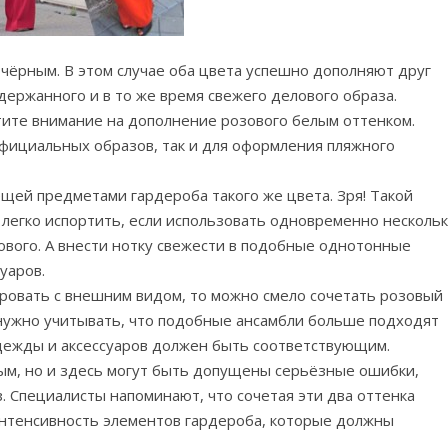
чёрным. В этом случае оба цвета успешно дополняют друг
держанного и в то же время свежего делового образа.
тите внимание на дополнение розового белым оттенком.
официальных образов, так и для оформления пляжного
щей предметами гардероба такого же цвета. Зря! Такой
 легко испортить, если использовать одновременно несколь
вого. А внести нотку свежести в подобные однотонные
уаров.
ировать с внешним видом, то можно смело сочетать розовый
 нужно учитывать, что подобные ансамбли больше подходят
дежды и аксессуаров должен быть соответствующим.
рым, но и здесь могут быть допущены серьёзные ошибки,
 Специалисты напоминают, что сочетая эти два оттенка
нтенсивность элементов гардероба, которые должны