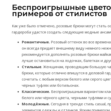
Беспроигрышные цвето
примеров от стилистов
Как уже было отмечено, розовые брюки могут стать о
гардероба удастся создать следующие модные ансам
Романтичные.
Розовый оттенок во все времена
он всегда придаёт внешнему виду немного нежн
рекомендуется дополнять розовые брюки майкам
лучше остановиться на лодочках, балетках и дру
Стильные
. Женщинам, проводящим большую ча
брюки, которые отлично впишутся в деловой гар
сочетать с любым верхом белого или серого цве
чёрных туфлях или ботильонах.
Классические.
Беспроигрышным вариантом класс
белого или чёрного цвета, черными туфлями и су
Молодёжные.
Сегодня в тренде стиль casual,
элементов одежды и оттенков. Ярким примером 