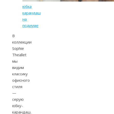
юбка
карандаш
на
подиуме
В
коллекции
Sophie
Theallet
мы
видим
классику
офисного
стиля
—
серую
юбку-
карандаш.