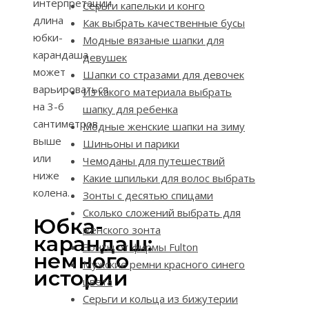
интерпретации
Серьги капельки и конго
длина
Как выбрать качественные бусы
юбки-
Модные вязаные шапки для
карандаша
девушек
может
Шапки со стразами для девочек
варьироваться
Из какого материала выбрать
на 3-6
шапку для ребенка
сантиметров
Модные женские шапки на зиму
выше
Шиньоны и парики
или
Чемоданы для путешествий
ниже
Какие шпильки для волос выбрать
колена.
Зонты с десятью спицами
Сколько сложений выбрать для
Юбка-
женского зонта
карандаш:
Зонты от фирмы Fulton
немного
Мужские ремни красного синего
истории
цвета
Серьги и кольца из бижутерии