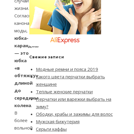
случаи
жизни.
Согласно
канонам
моды,
юбка-
карандаш
— это
Свежие записи
юбка
«в
Модные ремни и пояса 2019
обтяжку»
Какого цвета перчатки выбрать
длиной
женщине
до
Теплые женские перчатки
середины
Перчатки или варежки выбрать на
колена
.
зиму?
В
Ободки, крабы и зажимы для волос
более
Мужская бижутерия
вольной
Серьги каффы