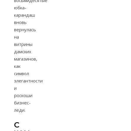
восьмидесятые
юбка-
карандаш
вновь
вернулась
на
витрины
дамских
магазинов,
как
символ
элегантности
и
роскоши
бизнес-
леди.
С