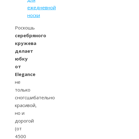
ежедневной
носки
Роскошь
серебряного
кружева
делает
юбку
от
Elegance
не
только
сногсшибательно
красивой,
но и
дорогой
(от
4500