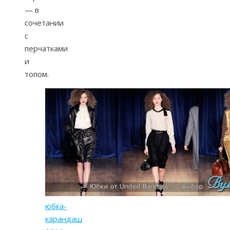
— в
сочетании
с
перчатками
и
топом.
юбка-
карандаш