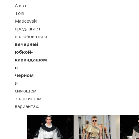
А вот
Toni
Maticevski
предлагает
полюбоваться
вечерней
юбкой-
карандашом
в
черном
и
сияющем
золотистом
вариантах.