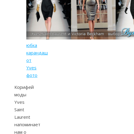
юбка
карандаш
от
Yves
фото
Корифей
моды
Yves
Saint
Laurent
напоминает
нам о