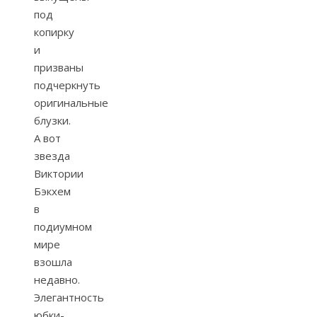
под
копирку
и
призваны
подчеркнуть
оригинальные
блузки.
А вот
звезда
Виктории
Бэкхем
в
подиумном
мире
взошла
недавно.
Элегантность
юбки-