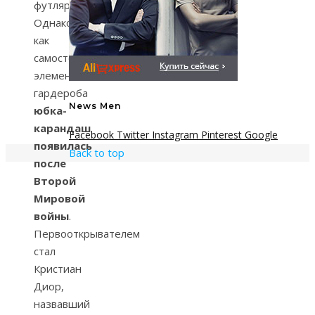
футляр.
Однако
как
самостоятельный
элемент
гардероба
News Men
юбка-
карандаш
Facebook
Twitter
Instagram
Pinterest
Google
появилась
Back to top
после
Второй
Мировой
войны
.
Первооткрывателем
стал
Кристиан
Диор,
назвавший