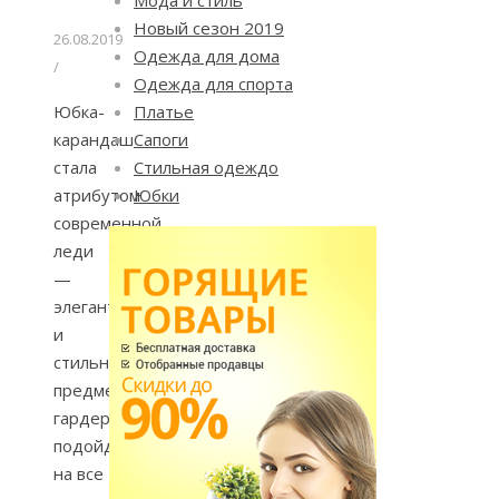
Новый сезон 2019
26.08.2019
Одежда для дома
/
Одежда для спорта
Юбка-
Платье
карандаш
Сапоги
стала
Стильная одеждо
атрибутом
Юбки
современной
леди
—
элегантный
и
стильный
предмет
гардероба
подойдет
на все