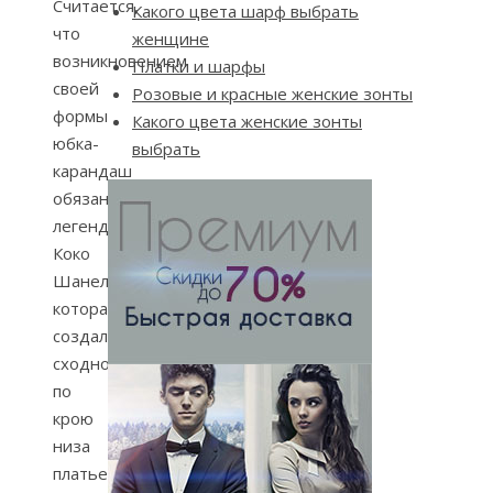
Считается,
Какого цвета шарф выбрать
что
женщине
возникновением
Платки и шарфы
своей
Розовые и красные женские зонты
формы
Какого цвета женские зонты
юбка-
выбрать
карандаш
обязана
легендарной
Коко
Шанель,
которая
создала
сходное
по
крою
низа
платье-