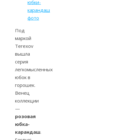
юбки-
карандаш
фото
Под
маркой
Terexov
вышла
серия
легкомысленных
юбок в
горошек.
Венец
коллекции
—
розовая
юбка-
карандаш
.
Serguei