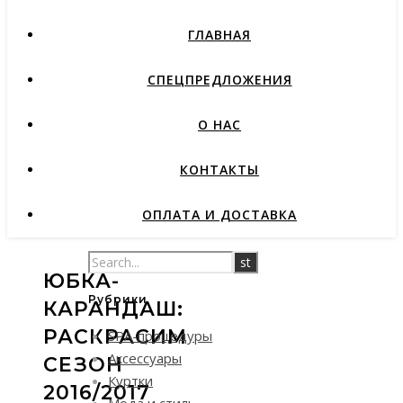
ГЛАВНАЯ
СПЕЦПРЕДЛОЖЕНИЯ
О НАС
КОНТАКТЫ
ОПЛАТА И ДОСТАВКА
ЮБКА-
Рубрики
КАРАНДАШ:
РАСКРАСИМ
SPA-процедуры
Аксессуары
СЕЗОН
Куртки
2016/2017
Мода и стиль