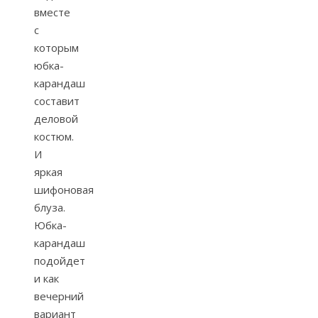
вместе
с
которым
юбка-
карандаш
составит
деловой
костюм.
И
яркая
шифоновая
блуза.
Юбка-
карандаш
подойдет
и как
вечерний
вариант