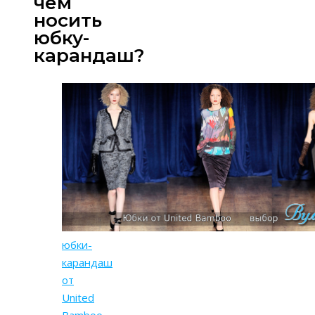
чем
носить
юбку-
карандаш?
юбки-
карандаш
от
United
Bamboo