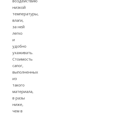
воздействию
низкой
температуры,
влаги,
за ней
легко
и
удобно
ухаживать.
Стоимость
сапог,
выполненных
из
такого
материала,
в разы
ниже,
чем в