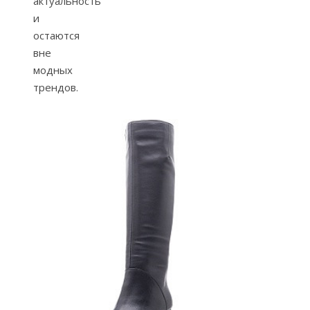
актуальность
и
остаются
вне
модных
трендов.