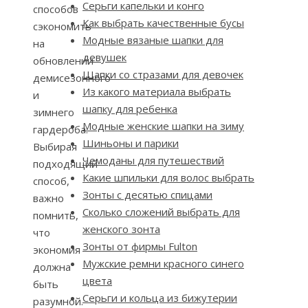
Серьги капельки и конго
способов
Как выбрать качественные бусы
сэкономить
Модные вязаные шапки для
на
девушек
обновлении
Шапки со стразами для девочек
демисезонного
Из какого материала выбрать
и
шапку для ребенка
зимнего
Модные женские шапки на зиму
гардероба.
Шиньоны и парики
Выбирая
Чемоданы для путешествий
подходящий
Какие шпильки для волос выбрать
способ,
Зонты с десятью спицами
важно
Сколько сложений выбрать для
помнить,
женского зонта
что
Зонты от фирмы Fulton
экономия
Мужские ремни красного синего
должна
цвета
быть
Серьги и кольца из бижутерии
разумной.