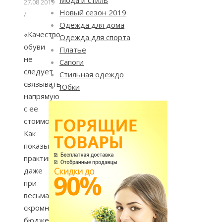
27.08.2019
Новый сезон 2019
/
Одежда для дома
«Качество
Одежда для спорта
обуви
Платье
не
Сапоги
следует
Стильная одеждо
связывать
Юбки
напрямую
с ее
стоимостью.
Как
показывает
практика,
даже
при
весьма
скромном
бюджете