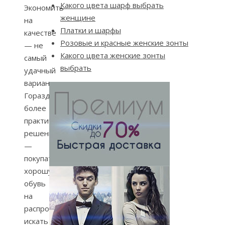
Какого цвета шарф выбрать
Экономить
женщине
на
Платки и шарфы
качестве
Розовые и красные женские зонты
— не
Какого цвета женские зонты
самый
выбрать
удачный
вариант.
Гораздо
более
практичное
решение
—
покупать
хорошую
обувь
на
распродажах,
искать