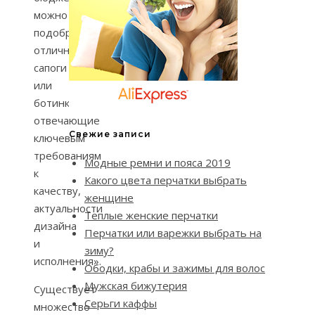
можно
подобрать
отличные
сапоги
или
ботинки,
отвечающие
Свежие записи
ключевым
требованиям
Модные ремни и пояса 2019
к
Какого цвета перчатки выбрать
качеству,
женщине
актуальности
Теплые женские перчатки
дизайна
Перчатки или варежки выбрать на
и
зиму?
исполнения».
Ободки, крабы и зажимы для волос
Мужская бижутерия
Существует
Серьги каффы
множество