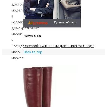
достойные
модели
в
коллекциях
демократичных
марок
News Men
и
брендов
Facebook
Twitter
Instagram
Pinterest
Google
масс-
Back to top
маркет.