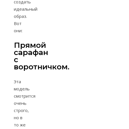
создать
идеальный
образ.
Вот
они:
Прямой
сарафан
с
воротничком.
Эта
модель
смотрится
очень
строго,
но в
то же