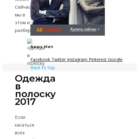
Сейчас
мы в
этом и
разберёмся!
News Men
Facebook
Twitter
Instagram
Pinterest
Google
Back to top
Одежда
в
полоску
2017
Если
касаться
всех