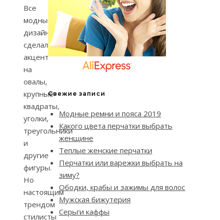
Все
модные
дизайнеры
сделали
акцент
на
овалы,
крупные
Свежие записи
квадраты,
Модные ремни и пояса 2019
уголки,
Какого цвета перчатки выбрать
треугольники
женщине
и
Теплые женские перчатки
другие
Перчатки или варежки выбрать на
фигуры.
зиму?
Но
Ободки, крабы и зажимы для волос
настоящим
Мужская бижутерия
трендом
Серьги каффы
стилисты