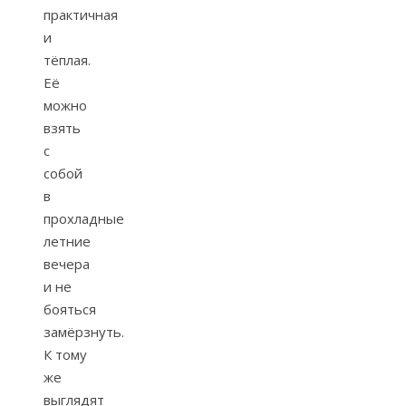
практичная
и
тёплая.
Её
можно
взять
с
собой
в
прохладные
летние
вечера
и не
бояться
замёрзнуть.
К тому
же
выглядят