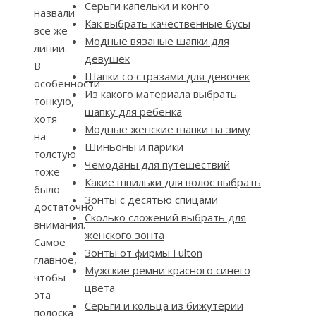
Серьги капельки и конго
назвали
Как выбрать качественные бусы
всё же
Модные вязаные шапки для
линии.
девушек
В
Шапки со стразами для девочек
особенности
Из какого материала выбрать
тонкую,
шапку для ребенка
хотя
Модные женские шапки на зиму
на
Шиньоны и парики
толстую
Чемоданы для путешествий
тоже
Какие шпильки для волос выбрать
было
Зонты с десятью спицами
достаточно
Сколько сложений выбрать для
внимания.
женского зонта
Самое
Зонты от фирмы Fulton
главное,
Мужские ремни красного синего
чтобы
цвета
эта
Серьги и кольца из бижутерии
полоска