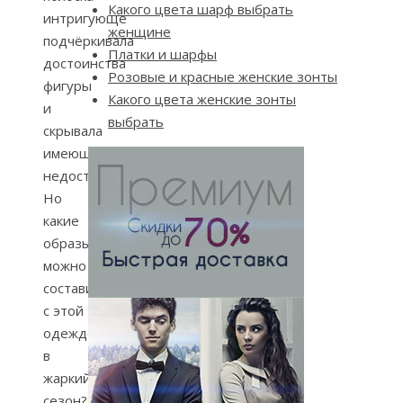
Какого цвета шарф выбрать
интригующе
женщине
подчёркивала
Платки и шарфы
достоинства
Розовые и красные женские зонты
фигуры
Какого цвета женские зонты
и
выбрать
скрывала
имеющиеся
недостатки.
Но
какие
образы
можно
составить
с этой
одеждой
в
жаркий
сезон?