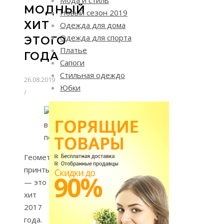
МОДНЫЙ
Новый сезон 2019
ХИТ
Одежда для дома
Одежда для спорта
ЭТОГО
Платье
ГОДА
Сапоги
Стильная одеждо
26.08.2019
Юбки
/
Геометрические
принты
— это
хит
2017
года.