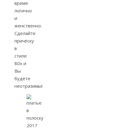
время
логично
и
женственно.
Сделайте
причёску
в
стиле
80х и
Вы
будете
неотразимы!