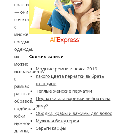
практичны
— они
сочетаются
с
множеством
предметов
одежды,
их
Свежие записи
можно
Модные ремни и пояса 2019
использовать
Какого цвета перчатки выбрать
в
женщине
рамках
Теплые женские перчатки
разных
Перчатки или варежки выбрать на
образов,
зиму?
подбирая
Ободки, крабы и зажимы для волос
юбки
Мужская бижутерия
нужной
Серьги каффы
длины,