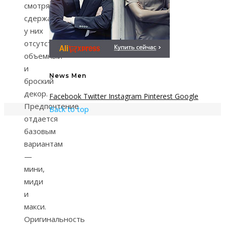
смотрятся
сдержанно,
у них
отсутствует
объемный
и
News Men
броский
декор.
Facebook
Twitter
Instagram
Pinterest
Google
Предпочтение
Back to top
отдается
базовым
вариантам
—
мини,
миди
и
макси.
Оригинальность