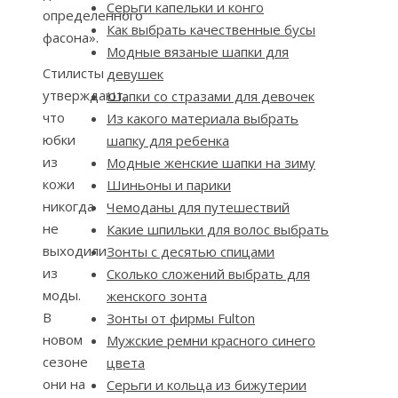
Серьги капельки и конго
определенного
Как выбрать качественные бусы
фасона».
Модные вязаные шапки для
Стилисты
девушек
утверждают,
Шапки со стразами для девочек
что
Из какого материала выбрать
юбки
шапку для ребенка
из
Модные женские шапки на зиму
кожи
Шиньоны и парики
никогда
Чемоданы для путешествий
не
Какие шпильки для волос выбрать
выходили
Зонты с десятью спицами
из
Сколько сложений выбрать для
моды.
женского зонта
В
Зонты от фирмы Fulton
новом
Мужские ремни красного синего
сезоне
цвета
они на
Серьги и кольца из бижутерии