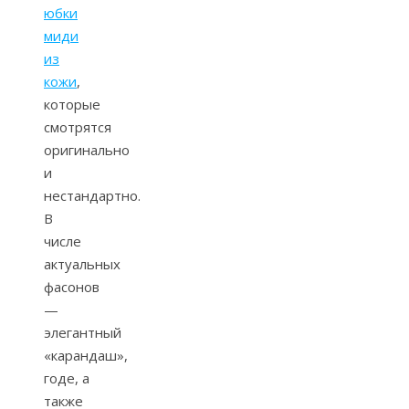
юбки
миди
из
кожи
,
которые
смотрятся
оригинально
и
нестандартно.
В
числе
актуальных
фасонов
—
элегантный
«карандаш»,
годе, а
также