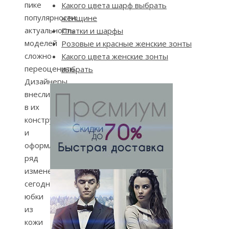
пике
Какого цвета шарф выбрать
популярности:
женщине
актуальность
Платки и шарфы
моделей
Розовые и красные женские зонты
сложно
Какого цвета женские зонты
переоценить.
выбрать
Дизайнеры
внесли
в их
конструкцию
и
оформление
ряд
изменений:
сегодня
юбки
из
кожи